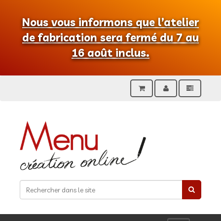
Nous vous informons que l’atelier
de fabrication sera fermé du 7 au
16 août inclus.