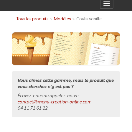
Toggle
navigation
Tous les produits
Modèles
Coulis vanille
Vous aimez cette gamme, mais le produit que
vous cherchez n'y est pas ?
Écrivez-nous ou appelez-nous :
contact@menu-creation-online.com
04 11 71 61 22