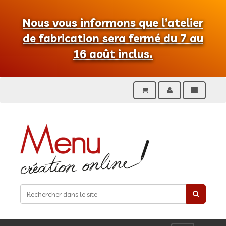
Nous vous informons que l’atelier
de fabrication sera fermé du 7 au
16 août inclus.