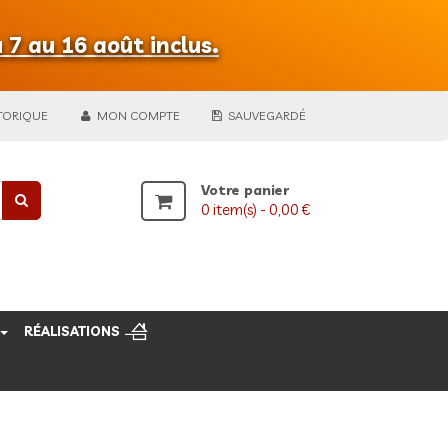
 7 au 16 août inclus.
TORIQUE
MON COMPTE
SAUVEGARDÉ
Votre panier
0
item(s) -
0,00 €
RÉALISATIONS