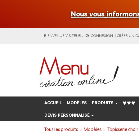
Nous vous informons 
BIENVENUE
VISITEUR
,
CONNEXION
|
CRÉER UN 
♥♥♥
ACCUEIL
MODÈLES
PRODUITS
DEVIS PERSONNALISÉ
Tous les produits
Modèles
Tapisserie chair