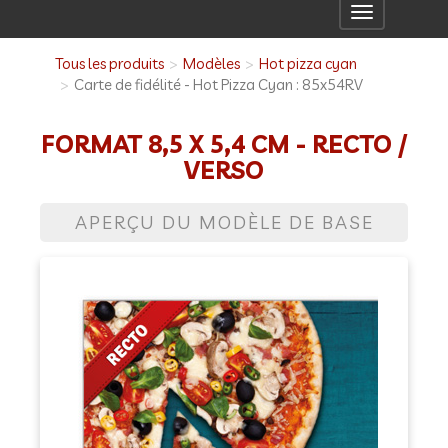
Toggle
navigation
Tous les produits
Modèles
Hot pizza cyan
Carte de fidélité - Hot Pizza Cyan : 85x54RV
FORMAT 8,5 X 5,4 CM - RECTO /
VERSO
APERÇU DU MODÈLE DE BASE