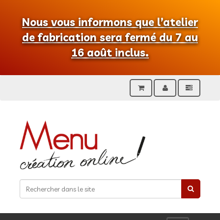
Nous vous informons que l’atelier
de fabrication sera fermé du 7 au
16 août inclus.