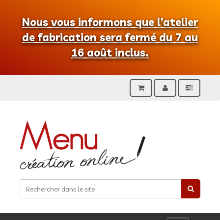
Nous vous informons que l’atelier
de fabrication sera fermé du 7 au
16 août inclus.