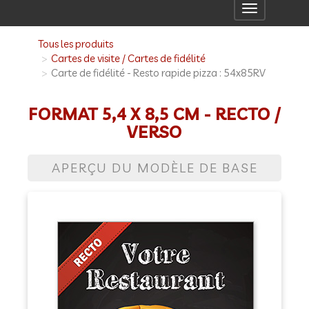
Toggle
navigation
Tous les produits
Cartes de visite / Cartes de fidélité
Carte de fidélité - Resto rapide pizza : 54x85RV
FORMAT 5,4 X 8,5 CM - RECTO /
VERSO
APERÇU DU MODÈLE DE BASE