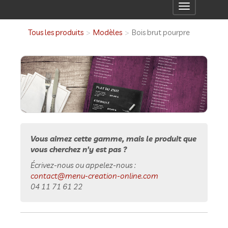
Toggle
navigation
Tous les produits
Modèles
Bois brut pourpre
Vous aimez cette gamme, mais le produit que
vous cherchez n'y est pas ?
Écrivez-nous ou appelez-nous :
contact@menu-creation-online.com
04 11 71 61 22