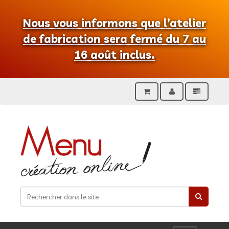
Nous vous informons que l’atelier
de fabrication sera fermé du 7 au
16 août inclus.