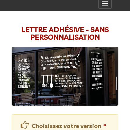
Toggle
navigation
LETTRE ADHÉSIVE - SANS
PERSONNALISATION
Choisissez votre version
*