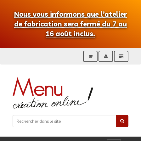
Nous vous informons que l’atelier
de fabrication sera fermé du 7 au
16 août inclus.