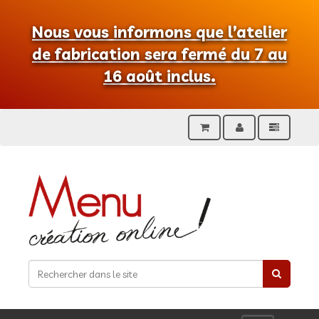
Nous vous informons que l’atelier
de fabrication sera fermé du 7 au
16 août inclus.