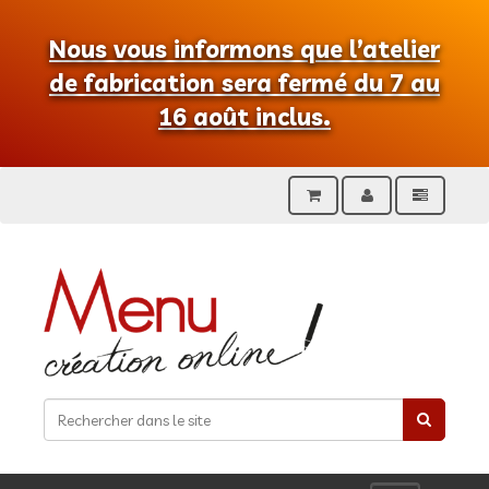
Nous vous informons que l’atelier
de fabrication sera fermé du 7 au
16 août inclus.