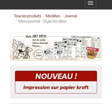
Toggle
navigation
Tous les produits
Modèles
Journal
Menu journal - Style Art déco
NOUVEAU !
Impression sur papier kraft