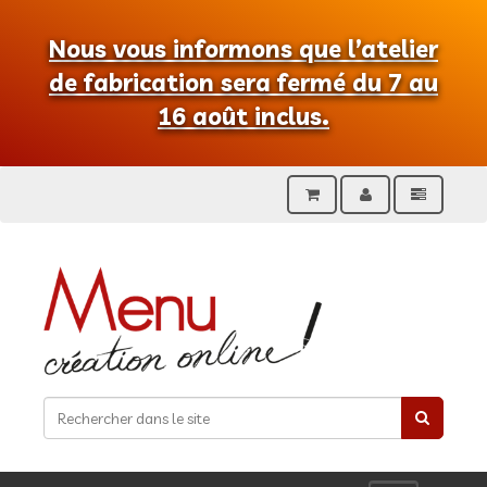
Nous vous informons que l’atelier
de fabrication sera fermé du 7 au
16 août inclus.