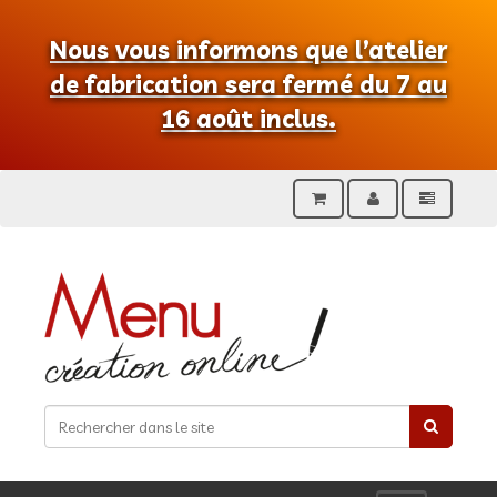
Nous vous informons que l’atelier
de fabrication sera fermé du 7 au
16 août inclus.