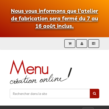
Nous vous informons que l’atelier
de fabrication sera fermé du 7 au
16 août inclus.