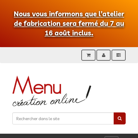
Nous vous informons que l’atelier
de fabrication sera fermé du 7 au
16 août inclus.