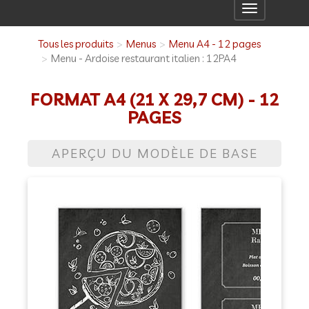
Toggle
navigation
Tous les produits
Menus
Menu A4 - 12 pages
Menu - Ardoise restaurant italien : 12PA4
FORMAT A4 (21 X 29,7 CM) - 12
PAGES
APERÇU DU MODÈLE DE BASE