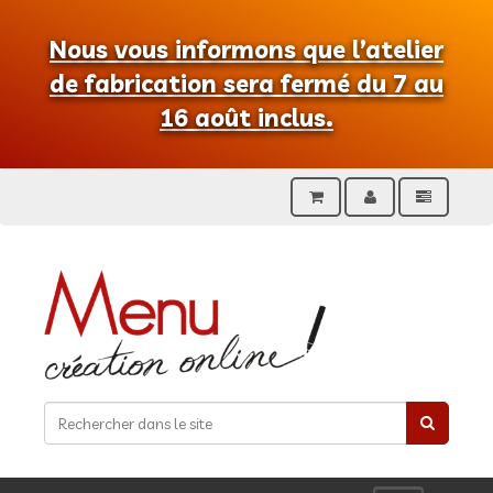
Nous vous informons que l’atelier
de fabrication sera fermé du 7 au
16 août inclus.