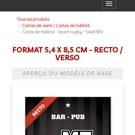
Toggle
navigation
Tous les produits
Cartes de visite / Cartes de fidélité
Carte de fidélité - Sport rugby : 54x85RV
FORMAT 5,4 X 8,5 CM - RECTO /
VERSO
APERÇU DU MODÈLE DE BASE