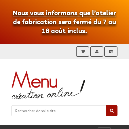
Nous vous informons que l’atelier
de fabrication sera fermé du 7 au
16 août inclus.