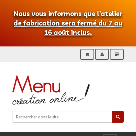
Nous vous informons que l’atelier
de fabrication sera fermé du 7 au
16 août inclus.