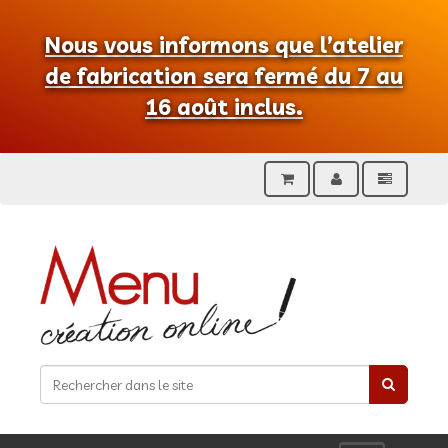
Nous vous informons que l’atelier
de fabrication sera fermé du 7 au
16 août inclus.