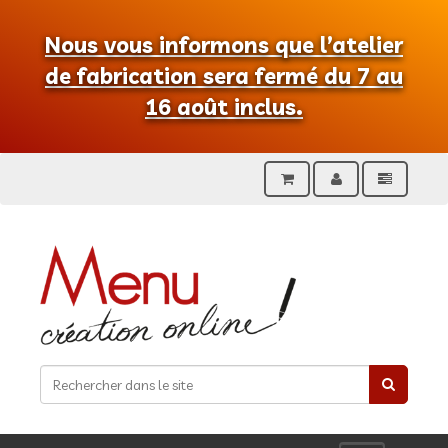
Nous vous informons que l’atelier
de fabrication sera fermé du 7 au
16 août inclus.