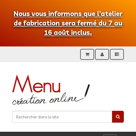
Nous vous informons que l’atelier
de fabrication sera fermé du 7 au
16 août inclus.