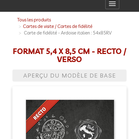
Toggle
navigation
Tous les produits
Cartes de visite / Cartes de fidélité
Carte de fidélité - Ardoise italien : 54x85RV
FORMAT 5,4 X 8,5 CM - RECTO /
VERSO
APERÇU DU MODÈLE DE BASE