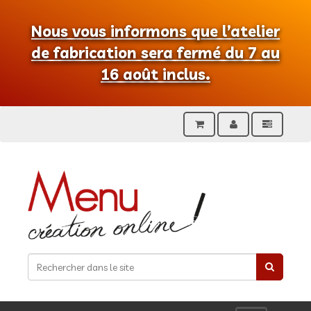
Nous vous informons que l’atelier
de fabrication sera fermé du 7 au
16 août inclus.