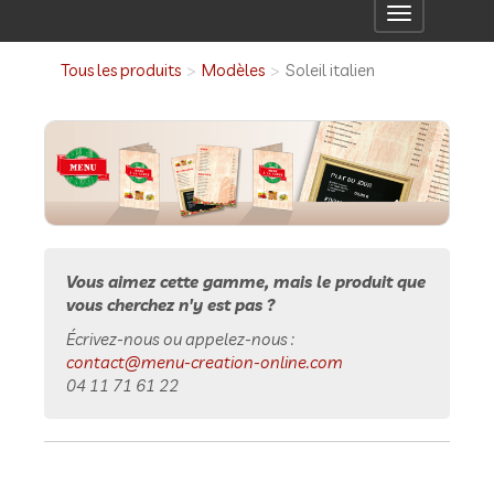
Toggle
navigation
Tous les produits
Modèles
Soleil italien
Vous aimez cette gamme, mais le produit que
vous cherchez n'y est pas ?
Écrivez-nous ou appelez-nous :
contact@menu-creation-online.com
04 11 71 61 22