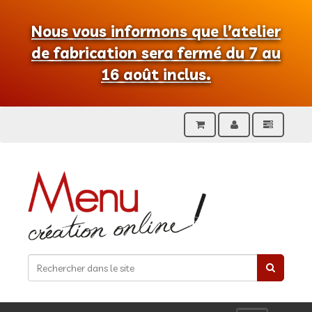
Nous vous informons que l’atelier
de fabrication sera fermé du 7 au
16 août inclus.