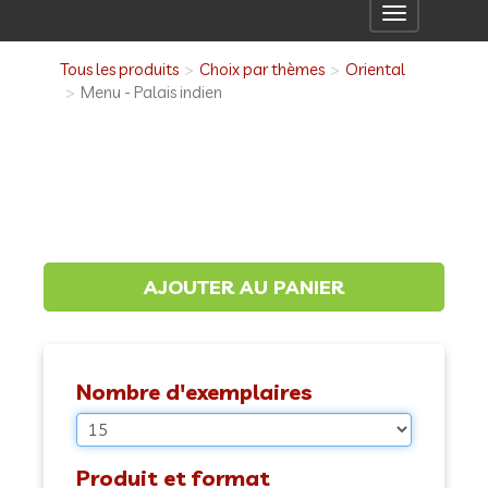
Toggle
navigation
Tous les produits
Choix par thèmes
Oriental
Menu - Palais indien
Nombre d'exemplaires
Produit et format