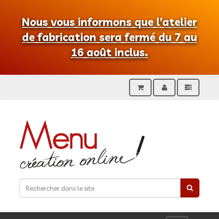
Nous vous informons que l’atelier
de fabrication sera fermé du 7 au
16 août inclus.