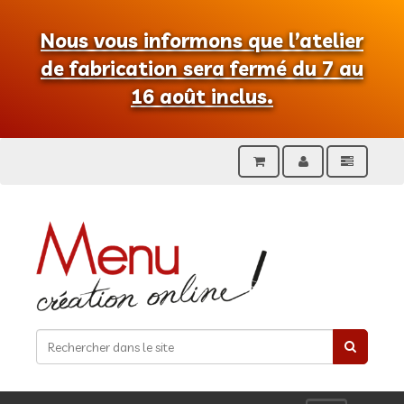
Nous vous informons que l’atelier
de fabrication sera fermé du 7 au
16 août inclus.