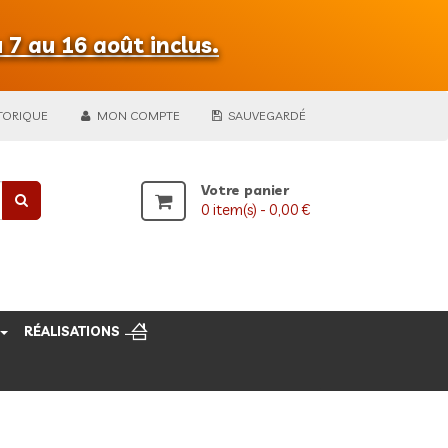
 7 au 16 août inclus.
TORIQUE
MON COMPTE
SAUVEGARDÉ
Votre panier
0
item(s) -
0,00 €
RÉALISATIONS