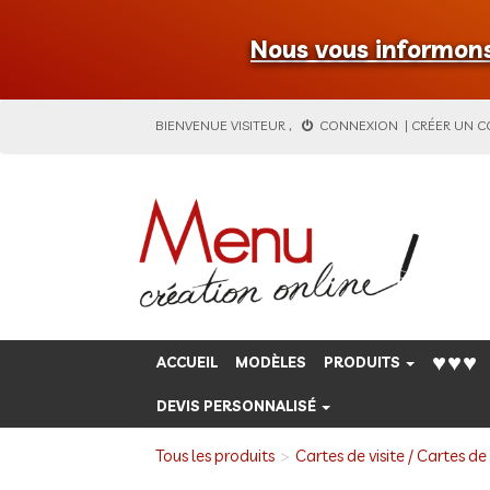
Nous vous informons 
BIENVENUE
VISITEUR
,
CONNEXION
|
CRÉER UN 
♥♥♥
ACCUEIL
MODÈLES
PRODUITS
DEVIS PERSONNALISÉ
Tous les produits
Cartes de visite / Cartes de 