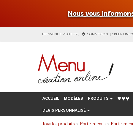
Nous vous informons 
BIENVENUE
VISITEUR
,
CONNEXION
|
CRÉER UN 
♥♥♥
ACCUEIL
MODÈLES
PRODUITS
DEVIS PERSONNALISÉ
Tous les produits
Porte-menus
Porte-men