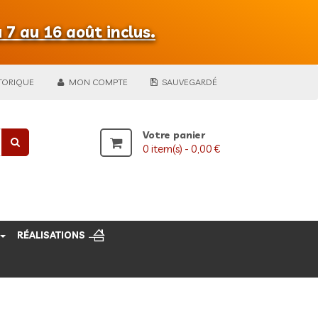
 7 au 16 août inclus.
TORIQUE
MON COMPTE
SAUVEGARDÉ
Votre panier
0
item(s) -
0,00 €
RÉALISATIONS