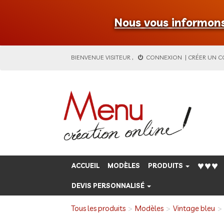
Nous vous informons 
BIENVENUE
VISITEUR
,
CONNEXION
|
CRÉER UN 
♥♥♥
ACCUEIL
MODÈLES
PRODUITS
DEVIS PERSONNALISÉ
Tous les produits
Modèles
Vintage bleu