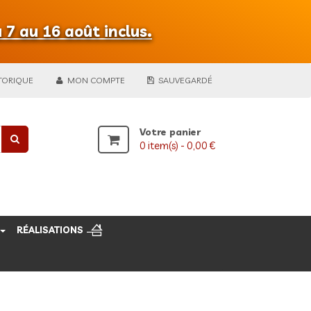
 7 au 16 août inclus.
TORIQUE
MON COMPTE
SAUVEGARDÉ
Votre panier
0
item(s) -
0,00 €
RÉALISATIONS