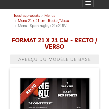
Toggle
navigation
Tous les produits
Menus
Menu 21 x 21 cm - Recto / Verso
Menu - Sport rugby : 21x21RV
FORMAT 21 X 21 CM - RECTO /
VERSO
APERÇU DU MODÈLE DE BASE