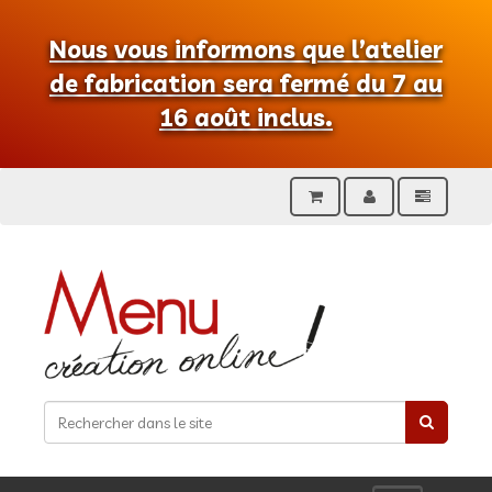
Nous vous informons que l’atelier
de fabrication sera fermé du 7 au
16 août inclus.