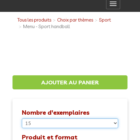
Toggle
navigation
Tous les produits
Choix par thèmes
Sport
Menu - Sport handball
Nombre d'exemplaires
Produit et format