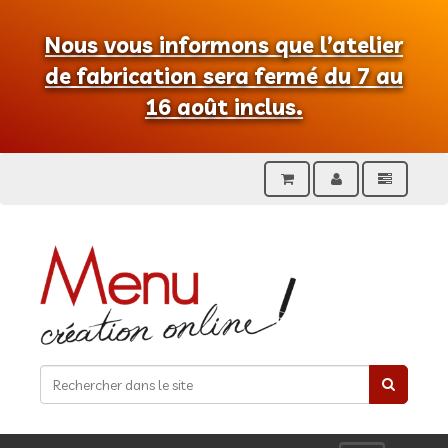
Nous vous informons que l’atelier
de fabrication sera fermé du 7 au
16 août inclus.