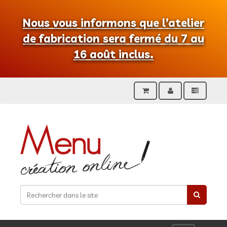
Nous vous informons que l’atelier
de fabrication sera fermé du 7 au
16 août inclus.