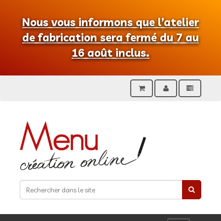
Nous vous informons que l’atelier
de fabrication sera fermé du 7 au
16 août inclus.