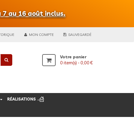
 7 au 16 août inclus.
TORIQUE
MON COMPTE
SAUVEGARDÉ
Votre panier
0
item(s) -
0,00 €
RÉALISATIONS