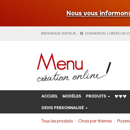
Nous vous informons 
BIENVENUE
VISITEUR
,
CONNEXION
|
CRÉER UN 
♥♥♥
ACCUEIL
MODÈLES
PRODUITS
DEVIS PERSONNALISÉ
Tous les produits
Choix par thèmes
Pizzeri