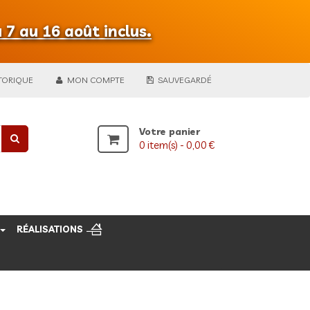
 7 au 16 août inclus.
TORIQUE
MON COMPTE
SAUVEGARDÉ
Votre panier
0
item(s) -
0,00 €
RÉALISATIONS