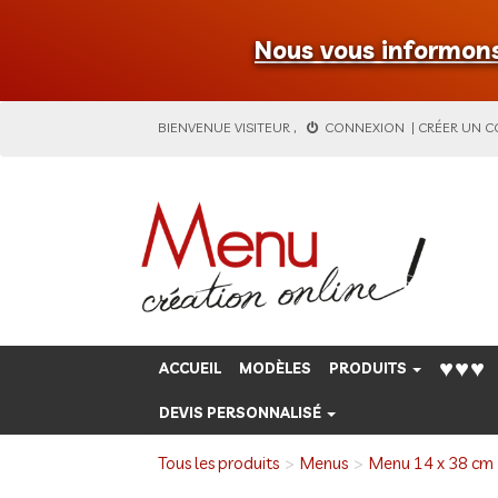
Nous vous informons 
BIENVENUE
VISITEUR
,
CONNEXION
|
CRÉER UN 
♥♥♥
ACCUEIL
MODÈLES
PRODUITS
DEVIS PERSONNALISÉ
Tous les produits
Menus
Menu 14 x 38 cm 