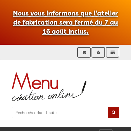
Nous vous informons que l’atelier
de fabrication sera fermé du 7 au
16 août inclus.