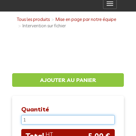
Toggle
navigation
Tous les produits
Mise en page par notre équipe
Intervention sur fichier
Quantité
5,00 €