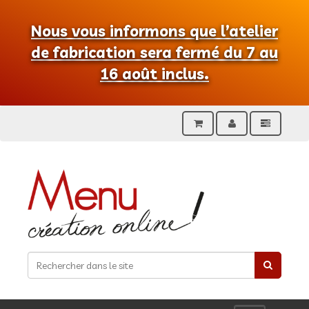
Nous vous informons que l’atelier
de fabrication sera fermé du 7 au
16 août inclus.