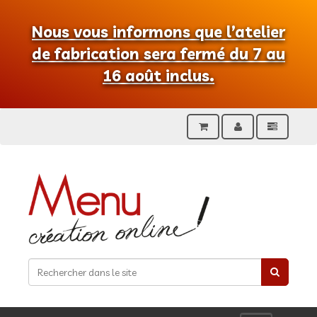
Nous vous informons que l’atelier
de fabrication sera fermé du 7 au
16 août inclus.