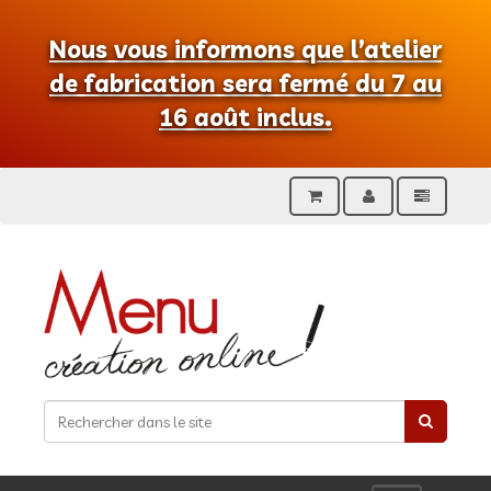
Nous vous informons que l’atelier
de fabrication sera fermé du 7 au
16 août inclus.