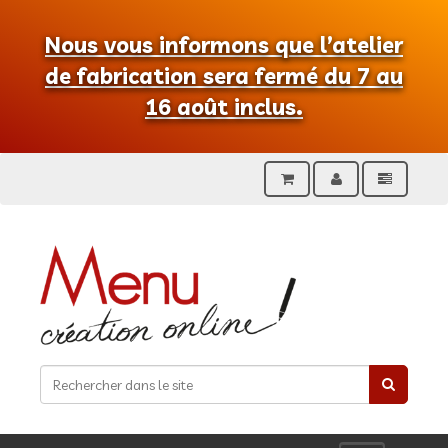
Nous vous informons que l’atelier
de fabrication sera fermé du 7 au
16 août inclus.