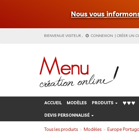
Nous vous informons 
BIENVENUE
VISITEUR
,
CONNEXION
|
CRÉER UN 
♥♥♥
ACCUEIL
MODÈLES
PRODUITS
DEVIS PERSONNALISÉ
Tous les produits
Modèles
Europe Portuga