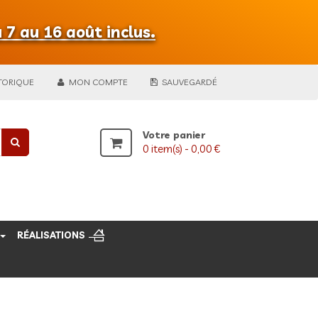
 7 au 16 août inclus.
TORIQUE
MON COMPTE
SAUVEGARDÉ
Votre panier
0
item(s) -
0,00 €
RÉALISATIONS