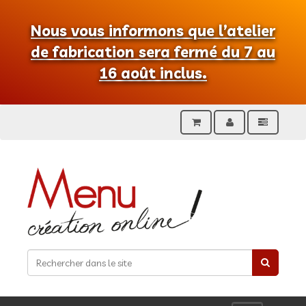
Nous vous informons que l’atelier
de fabrication sera fermé du 7 au
16 août inclus.