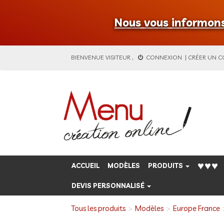
Nous vous informons 
BIENVENUE
VISITEUR
,
CONNEXION
|
CRÉER UN 
♥♥♥
ACCUEIL
MODÈLES
PRODUITS
DEVIS PERSONNALISÉ
Tous les produits
Modèles
Europe France