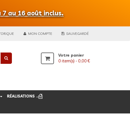
 7 au 16 août inclus.
TORIQUE
MON COMPTE
SAUVEGARDÉ
Votre panier
0
item(s) -
0,00 €
RÉALISATIONS