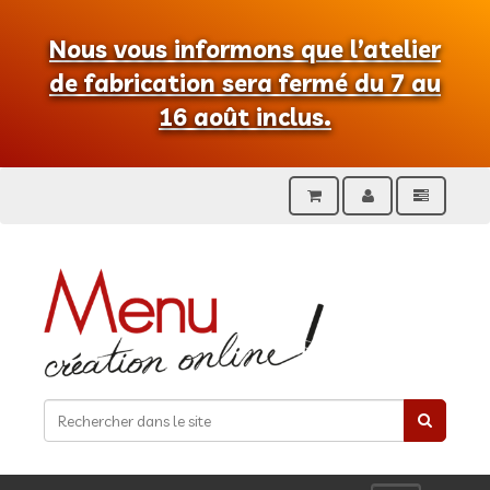
Nous vous informons que l’atelier
de fabrication sera fermé du 7 au
16 août inclus.