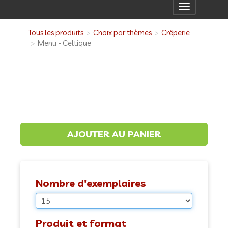
Toggle
navigation
Tous les produits
Choix par thèmes
Crêperie
Menu - Celtique
Nombre d'exemplaires
Produit et format