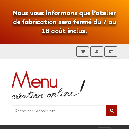
Nous vous informons que l’atelier
de fabrication sera fermé du 7 au
16 août inclus.