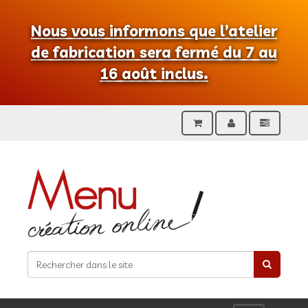
Nous vous informons que l’atelier
de fabrication sera fermé du 7 au
16 août inclus.