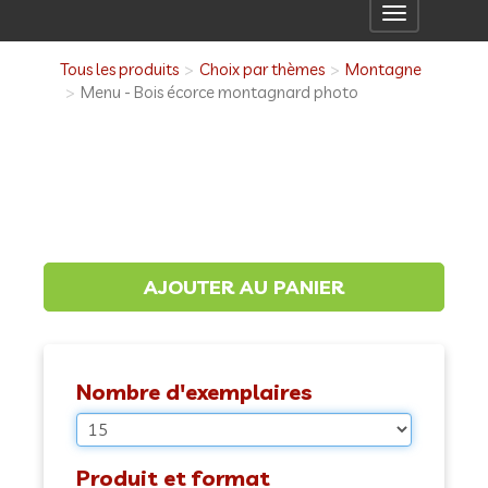
Toggle
navigation
Tous les produits
Choix par thèmes
Montagne
Menu - Bois écorce montagnard photo
Nombre d'exemplaires
Produit et format