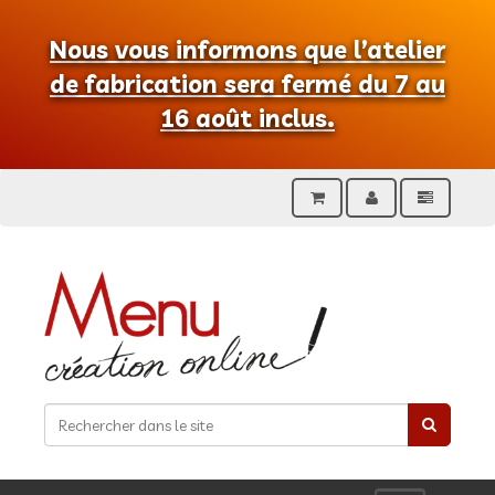
Nous vous informons que l’atelier
de fabrication sera fermé du 7 au
16 août inclus.