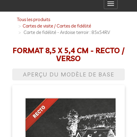
Toggle
navigation
Tous les produits
Cartes de visite / Cartes de fidélité
Carte de fidélité - Ardoise terroir : 85x54RV
FORMAT 8,5 X 5,4 CM - RECTO /
VERSO
APERÇU DU MODÈLE DE BASE