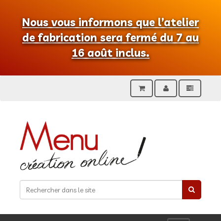
Nous vous informons que l’atelier
de fabrication sera fermé du 7 au
16 août inclus.