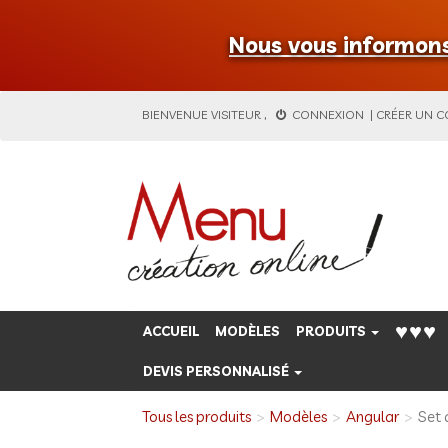
Nous vous informons 
BIENVENUE
VISITEUR
,
CONNEXION
|
CRÉER UN 
♥♥♥
ACCUEIL
MODÈLES
PRODUITS
DEVIS PERSONNALISÉ
Tous les produits
Modèles
Angular
Set 