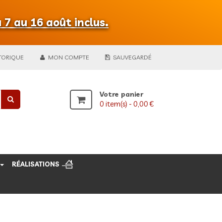
 7 au 16 août inclus.
TORIQUE
MON COMPTE
SAUVEGARDÉ
Votre panier
0
item(s) -
0,00 €
RÉALISATIONS