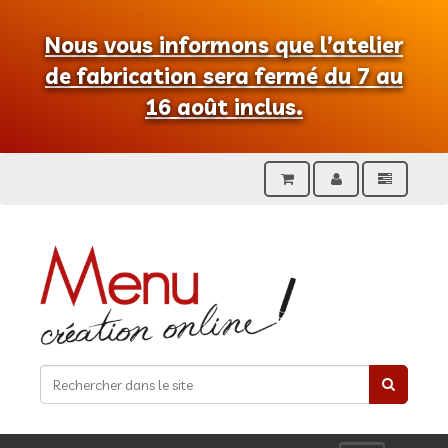
Nous vous informons que l’atelier
de fabrication sera fermé du 7 au
16 août inclus.