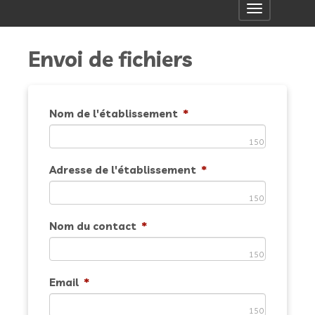
Toggle
navigation
Envoi de fichiers
Nom de l'établissement
*
150
Adresse de l'établissement
*
150
Nom du contact
*
150
Email
*
150