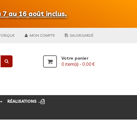
 7 au 16 août inclus.
TORIQUE
MON COMPTE
SAUVEGARDÉ
Votre panier
0
item(s) -
0,00 €
RÉALISATIONS