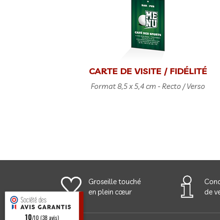
CARTE DE VISITE / FIDÉLITÉ
Format 8,5 x 5,4 cm - Recto / Verso
Groseille touché
Cond
en plein cœur
de ve
10
/10 (38 avis)