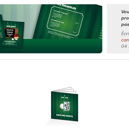
Vou
pro
pas
Écr
con
04 