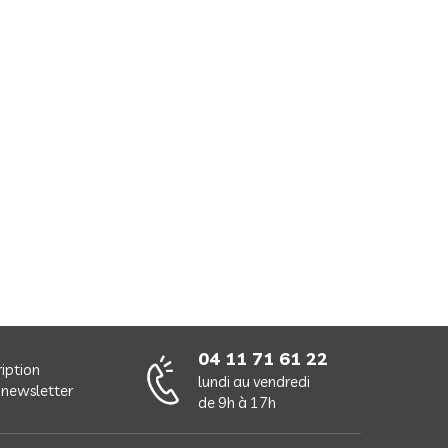
04 11 71 61 22
ription
lundi au vendredi
 newsletter
de 9h à 17h