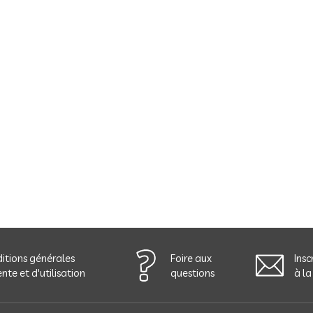
itions générales
Foire aux
Insc
nte et d'utilisation
questions
à la