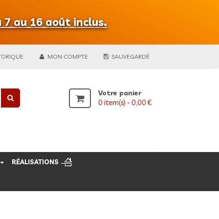
 7 au 16 août inclus.
TORIQUE
MON COMPTE
SAUVEGARDÉ
Votre panier
0
item(s) -
0,00 €
RÉALISATIONS