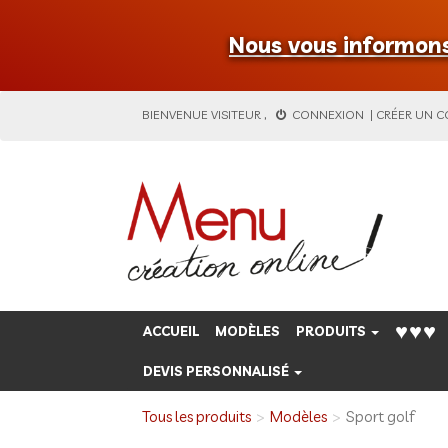
Nous vous informons 
BIENVENUE
VISITEUR
,
CONNEXION
|
CRÉER UN 
♥♥♥
ACCUEIL
MODÈLES
PRODUITS
DEVIS PERSONNALISÉ
Tous les produits
Modèles
Sport golf