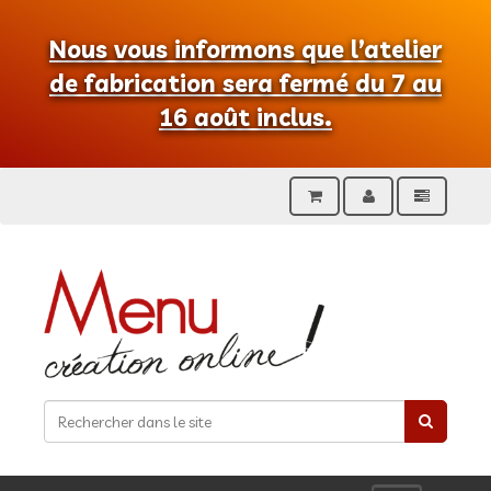
Nous vous informons que l’atelier
de fabrication sera fermé du 7 au
16 août inclus.