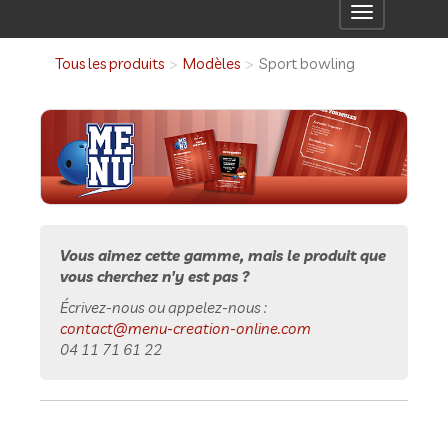
Toggle
navigation
Tous les produits
Modèles
Sport bowling
Vous aimez cette gamme, mais le produit que
vous cherchez n'y est pas ?
Écrivez-nous ou appelez-nous :
contact@menu-creation-online.com
04 11 71 61 22